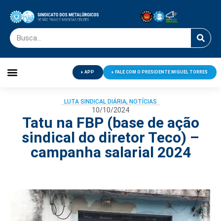
APP
FALE COM O PRESIDENTE MIGUEL TORRES
Palavra do Presidente
Jornal O Metalúrgico
Clube de Campo
Centro de Lazer
LUTA SINDICAL DIÁRIA
,
NOTÍCIAS
10/10/2024
Tatu na FBP (base de ação
sindical do diretor Teco) –
campanha salarial 2024