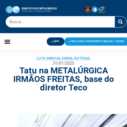
APP
FALE COM O PRESIDENTE MIGUEL TORRES
Palavra do Presidente
Jornal O Metalúrgico
Clube de Campo
Centro de Lazer
LUTA SINDICAL DIÁRIA
,
NOTÍCIAS
31/01/2025
Tatu na METALÚRGICA
IRMÃOS FREITAS, base do
diretor Teco