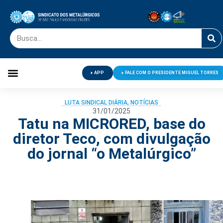
APP
FALE COM O PRESIDENTE MIGUEL TORRES
Palavra do Presidente
Jornal O Metalúrgico
Clube de Campo
Centro de Lazer
LUTA SINDICAL DIÁRIA
,
NOTÍCIAS
31/01/2025
Tatu na MICRORED, base do
diretor Teco, com divulgação
do jornal “o Metalúrgico”