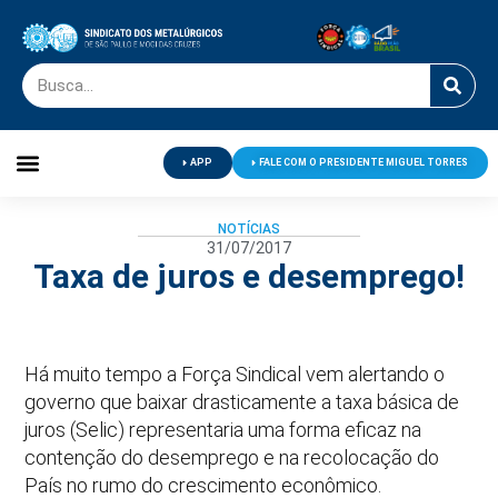
APP
FALE COM O PRESIDENTE MIGUEL TORRES
Palavra do Presidente
Jornal O Metalúrgico
Clube de Campo
Centro de Lazer
NOTÍCIAS
31/07/2017
Taxa de juros e desemprego!
Há muito tempo a Força Sindical vem alertando o
governo que baixar drasticamente a taxa básica de
juros (Selic) representaria uma forma eficaz na
contenção do desemprego e na recolocação do
País no rumo do crescimento econômico.