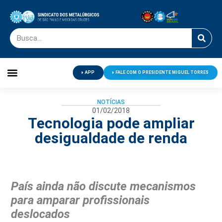
APP
FALE COM O PRESIDENTE MIGUEL TORRES
Palavra do Presidente
Jornal O Metalúrgico
Clube de Campo
Centro de Lazer
NOTÍCIAS
01/02/2018
Tecnologia pode ampliar
desigualdade de renda
País ainda não discute mecanismos
para amparar profissionais
deslocados