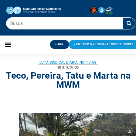
APP
FALE COM O PRESIDENTE MIGUEL TORRES
Palavra do Presidente
Jornal O Metalúrgico
Clube de Campo
Centro de Lazer
LUTA SINDICAL DIÁRIA
,
NOTÍCIAS
09/09/2025
Teco, Pereira, Tatu e Marta na
MWM