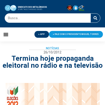
APP
FALE COM O PRESIDENTE MIGUEL TORRES
Palavra do Presidente
Jornal O Metalúrgico
Clube de Campo
Centro de Lazer
NOTÍCIAS
26/10/2012
Termina hoje propaganda
eleitoral no rádio e na televisão