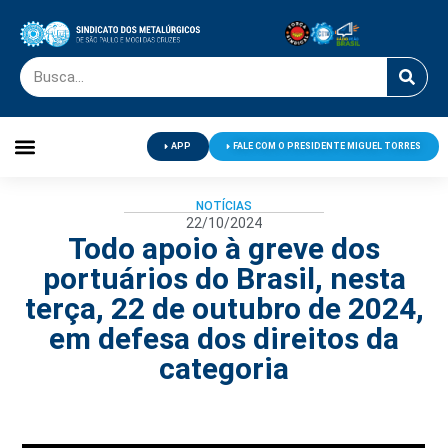
APP
FALE COM O PRESIDENTE MIGUEL TORRES
Palavra do Presidente
Jornal O Metalúrgico
Clube de Campo
Centro de Lazer
NOTÍCIAS
22/10/2024
Todo apoio à greve dos
portuários do Brasil, nesta
terça, 22 de outubro de 2024,
em defesa dos direitos da
categoria