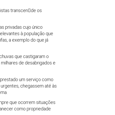
vistas transcen￾de os
as privadas cujo único
 relevantes à população que
fas, a exemplo do que já
 chuvas que castigaram o
s milhares de desabrigados e
a prestado um serviço como
s urgentes, chegassem até às
ema.
sempre que ocorrem situações
manecer como propriedade