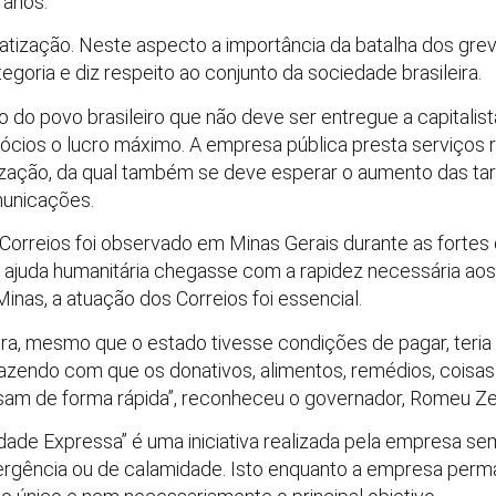
 anos.
vatização. Neste aspecto a importância da batalha dos gre
egoria e diz respeito ao conjunto da sociedade brasileira.
 do povo brasileiro que não deve ser entregue a capitalist
egócios o lucro máximo. A empresa pública presta serviços
zação, da qual também se deve esperar o aumento das tari
municações.
Correios foi observado em Minas Gerais durante as fortes
a ajuda humanitária chegasse com a rapidez necessária ao
nas, a atuação dos Correios foi essencial.
ra, mesmo que o estado tivesse condições de pagar, teri
azendo com que os donativos, alimentos, remédios, coisa
am de forma rápida”, reconheceu o governador, Romeu Z
riedade Expressa” é uma iniciativa realizada pela empresa 
rgência ou de calamidade. Isto enquanto a empresa per