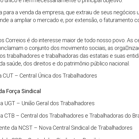
 o único e nem necessariamente o principal objetivo.
ca para a venda da empresa, que extraiu de seus negócios u
tende a ampliar o mercado e, por extensão, o faturamento
dos Correios é do interesse maior de todo nosso povo. As ce
nclamam o conjunto dos movimento sociais, as orga￾niza
os trabalhadores e trabalhadoras das estatais e suas entida
 saúde, dos direitos e do patrimônio público nacional.
a CUT – Central Única dos Trabalhadores
da Força Sindical
da UGT – União Geral dos Trabalhadores
da CTB – Central dos Trabalhadores e Trabalhadoras do Bra
ente da NCST – Nova Central Sindical de Trabalhadores