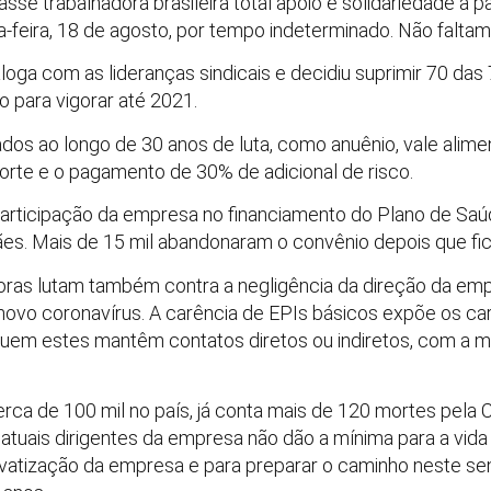
e trabalhadora brasileira total apoio e solidariedade à p
ça-feira, 18 de agosto, por tempo indeterminado. Não falta
loga com as lideranças sindicais e decidiu suprimir 70 das
o para vigorar até 2021.
ados ao longo de 30 anos de luta, como anuênio, vale alim
morte e o pagamento de 30% de adicional de risco.
rticipação da empresa no financiamento do Plano de Saúd
. Mais de 15 mil abandonaram o convênio depois que ficou
doras lutam também contra a negligência da direção da e
novo coronavírus. A carência de EPIs básicos expõe os car
quem estes mantêm contatos diretos ou indiretos, com a 
erca de 100 mil no país, já conta mais de 120 mortes pela
 atuais dirigentes da empresa não dão a mínima para a vida
privatização da empresa e para preparar o caminho neste s