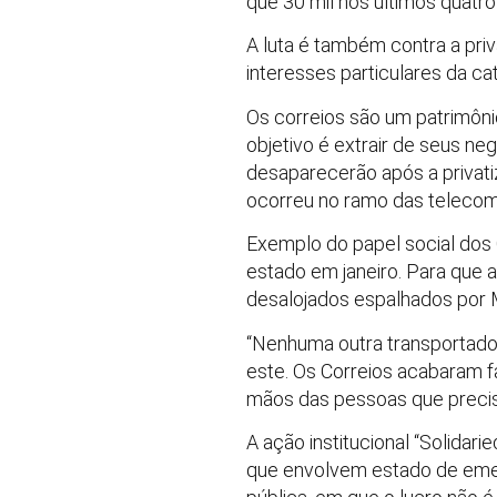
que 30 mil nos últimos quatro
A luta é também contra a pri
interesses particulares da cat
Os correios são um patrimônio
objetivo é extrair de seus n
desaparecerão após a privati
ocorreu no ramo das teleco
Exemplo do papel social dos 
estado em janeiro. Para que 
desalojados espalhados por Mi
“Nenhuma outra transportado
este. Os Correios acabaram f
mãos das pessoas que precis
A ação institucional “Solida
que envolvem estado de eme