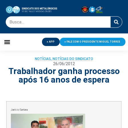
APP
FALE COM O PRESIDENTE MIGUEL TORRES
Palavra do Presidente
Jornal O Metalúrgico
Clube de Campo
Centro de Lazer
NOTÍCIAS
,
NOTÍCIAS DO SINDICATO
26/06/2012
Trabalhador ganha processo
após 16 anos de espera
Jaelcio Santana