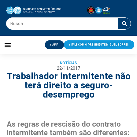
APP
FALE COM O PRESIDENTE MIGUEL TORRES
Palavra do Presidente
Jornal O Metalúrgico
Clube de Campo
Centro de Lazer
NOTÍCIAS
22/11/2017
Trabalhador intermitente não
terá direito a seguro-
desemprego
As regras de rescisão do contrato
intermitente também são diferentes: