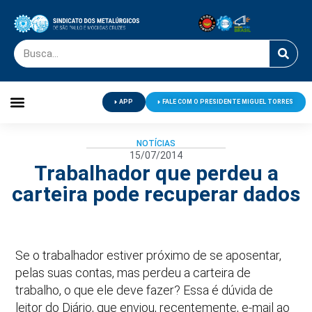
APP
FALE COM O PRESIDENTE MIGUEL TORRES
Palavra do Presidente
Jornal O Metalúrgico
Clube de Campo
Centro de Lazer
NOTÍCIAS
15/07/2014
Trabalhador que perdeu a
carteira pode recuperar dados
Se o trabalhador estiver próximo de se aposentar,
pelas suas contas, mas perdeu a carteira de
trabalho, o que ele deve fazer? Essa é dúvida de
leitor do Diário, que enviou, recentemente, e-mail ao