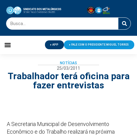
APP
FALE COM O PRESIDENTE MIGUEL TORRES
Palavra do Presidente
Jornal O Metalúrgico
Clube de Campo
Centro de Lazer
NOTÍCIAS
25/03/2011
Trabalhador terá oficina para
fazer entrevistas
A Secretaria Municipal de Desenvolvimento
Econômico e do Trabalho realizará na próxima