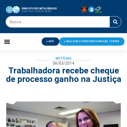
APP
FALE COM O PRESIDENTE MIGUEL TORRES
Palavra do Presidente
Jornal O Metalúrgico
Clube de Campo
Centro de Lazer
NOTÍCIAS
06/03/2014
Trabalhadora recebe cheque
de processo ganho na Justiça