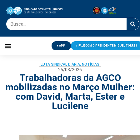
APP
FALE COM O PRESIDENTE MIGUEL TORRES
Palavra do Presidente
Jornal O Metalúrgico
Clube de Campo
Centro de Lazer
LUTA SINDICAL DIÁRIA
,
NOTÍCIAS
25/03/2026
Trabalhadoras da AGCO
mobilizadas no Março Mulher:
com David, Marta, Ester e
Lucilene