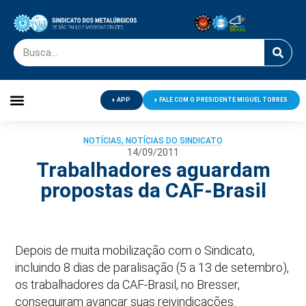
APP
FALE COM O PRESIDENTE MIGUEL TORRES
Palavra do Presidente
Jornal O Metalúrgico
Clube de Campo
Centro de Lazer
NOTÍCIAS
,
NOTÍCIAS DO SINDICATO
14/09/2011
Trabalhadores aguardam
propostas da CAF-Brasil
Depois de muita mobilização com o Sindicato,
incluindo 8 dias de paralisação (5 a 13 de setembro),
os trabalhadores da CAF-Brasil, no Bresser,
conseguiram avançar suas reivindicações.