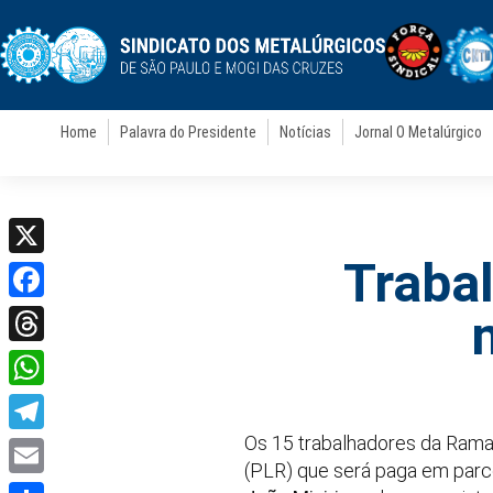
Home
Palavra do Presidente
Notícias
Jornal O Metalúrgico
Traba
X
Facebook
Threads
WhatsApp
Os 15 trabalhadores da Rama
Telegram
(PLR) que será paga em parc
Email