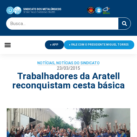
APP
FALE COM O PRESIDENTE MIGUEL TORRES
Palavra do Presidente
Jornal O Metalúrgico
Clube de Campo
Centro de Lazer
NOTÍCIAS
,
NOTÍCIAS DO SINDICATO
23/03/2015
Trabalhadores da Aratell
reconquistam cesta básica