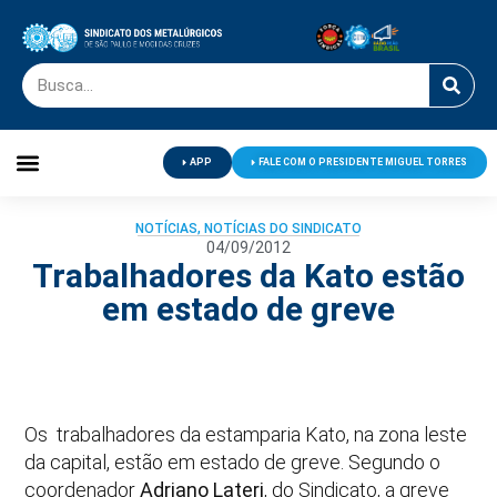
APP
FALE COM O PRESIDENTE MIGUEL TORRES
Palavra do Presidente
Jornal O Metalúrgico
Clube de Campo
Centro de Lazer
NOTÍCIAS
,
NOTÍCIAS DO SINDICATO
04/09/2012
Trabalhadores da Kato estão
em estado de greve
Os
trabalhadores da estamparia Kato, na zona leste
da capital, estão em estado de greve. Segundo o
coordenador
Adriano Lateri
, do Sindicato, a greve