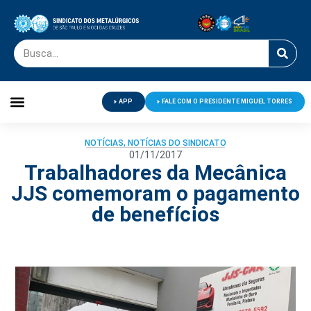
APP
FALE COM O PRESIDENTE MIGUEL TORRES
Palavra do Presidente
Jornal O Metalúrgico
Clube de Campo
Centro de Lazer
NOTÍCIAS
,
NOTÍCIAS DO SINDICATO
01/11/2017
Trabalhadores da Mecânica
JJS comemoram o pagamento
de benefícios