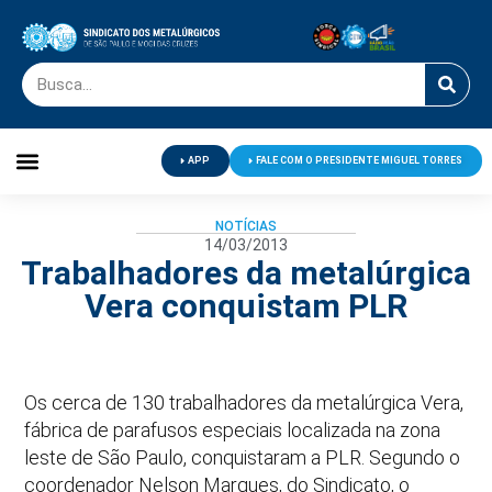
APP
FALE COM O PRESIDENTE MIGUEL TORRES
Palavra do Presidente
Jornal O Metalúrgico
Clube de Campo
Centro de Lazer
NOTÍCIAS
14/03/2013
Trabalhadores da metalúrgica
Vera conquistam PLR
Os cerca de 130 trabalhadores da metalúrgica Vera,
fábrica de parafusos especiais localizada na zona
leste de São Paulo, conquistaram a PLR. Segundo o
coordenador Nelson Marques, do Sindicato, o