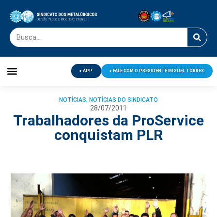
APP
FALE COM O PRESIDENTE MIGUEL TORRES
Palavra do Presidente
Jornal O Metalúrgico
Clube de Campo
Centro de Lazer
NOTÍCIAS
,
NOTÍCIAS DO SINDICATO
28/07/2011
Trabalhadores da ProService
conquistam PLR