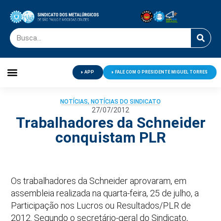
APP
FALE COM O PRESIDENTE MIGUEL TORRES
Palavra do Presidente
Jornal O Metalúrgico
Clube de Campo
Centro de Lazer
NOTÍCIAS
,
NOTÍCIAS DO SINDICATO
27/07/2012
Trabalhadores da Schneider
conquistam PLR
Os trabalhadores da Schneider aprovaram, em
assembleia realizada na quarta-feira, 25 de julho, a
Participação nos Lucros ou Resultados/PLR de
2012. Segundo o secretário-geral do Sindicato,