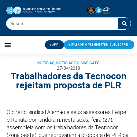
APP
FALE COM O PRESIDENTE MIGUEL TORRES
Palavra do Presidente
Jornal O Metalúrgico
Clube de Campo
Centro de Lazer
NOTÍCIAS
,
NOTÍCIAS DO SINDICATO
27/04/2018
Trabalhadores da Tecnocon
rejeitam proposta de PLR
O diretor sindical Alemão e seus assessores Felipe
e Renata comandaram, nesta sexta-feira (27),
assembleia com os trabalhadores da Tecnocon
(zona oeste), que reprovaram a proposta de PLR da