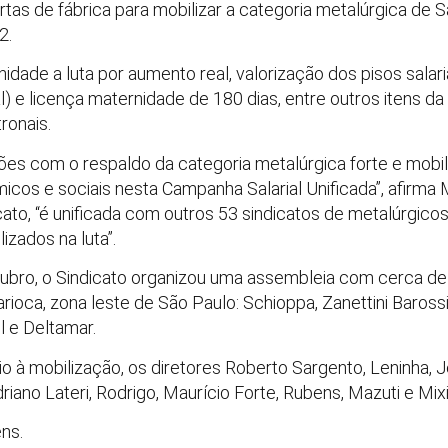
tas de fábrica para mobilizar a categoria metalúrgica de 
2.
nidade a luta por aumento real, valorização dos pisos salar
l) e licença maternidade de 180 dias, entre outros itens d
ronais.
s com o respaldo da categoria metalúrgica forte e mobil
cos e sociais nesta Campanha Salarial Unificada”, afirma 
cato, “é unificada com outros 53 sindicatos de metalúrgico
izados na luta”.
tubro, o Sindicato organizou uma assembleia com cerca de
rioca, zona leste de São Paulo: Schioppa, Zanettini Barossi,
l e Deltamar.
 à mobilização, os diretores Roberto Sargento, Leninha, J
iano Lateri, Rodrigo, Maurício Forte, Rubens, Mazuti e Mix
ns.