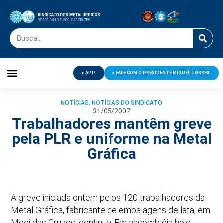
APP
FALE COM O PRESIDENTE MIGUEL TORRES
Palavra do Presidente
Jornal O Metalúrgico
Clube de Campo
Centro de Lazer
NOTÍCIAS
,
NOTÍCIAS DO SINDICATO
31/05/2007
Trabalhadores mantêm greve
pela PLR e uniforme na Metal
Gráfica
A greve iniciada ontem pelos 120 trabalhadores da
Metal Gráfica, fabricante de embalagens de lata, em
Mogi das Cruzes, continua. Em assembléia hoje