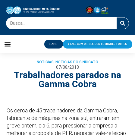
APP
FALE COM O PRESIDENTE MIGUEL TORRES
Palavra do Presidente
Jornal O Metalúrgico
Clube de Campo
Centro de Lazer
NOTÍCIAS
,
NOTÍCIAS DO SINDICATO
07/08/2013
Trabalhadores parados na
Gamma Cobra
Os cerca de 45 trabalhadores da Gamma Cobra,
fabricante de máquinas na zona sul, entraram em
greve ontem, dia 6, para pressionar a empresa a
melhorar a proposta de PLR, negociar vale-refeição