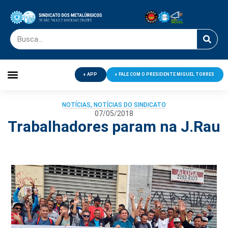
APP
FALE COM O PRESIDENTE MIGUEL TORRES
Palavra do Presidente
Jornal O Metalúrgico
Clube de Campo
Centro de Lazer
NOTÍCIAS
,
NOTÍCIAS DO SINDICATO
07/05/2018
Trabalhadores param na J.Rau