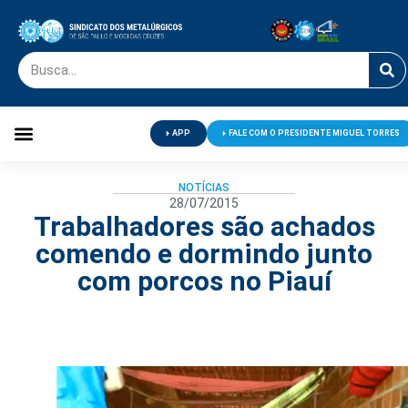
APP
FALE COM O PRESIDENTE MIGUEL TORRES
Palavra do Presidente
Jornal O Metalúrgico
Clube de Campo
Centro de Lazer
NOTÍCIAS
28/07/2015
Trabalhadores são achados
comendo e dormindo junto
com porcos no Piauí