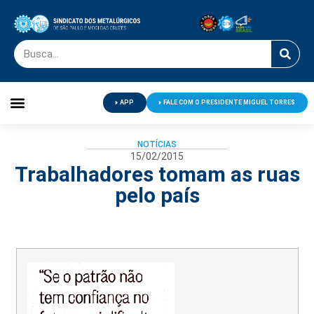
APP
FALE COM O PRESIDENTE MIGUEL TORRES
Palavra do Presidente
Jornal O Metalúrgico
Clube de Campo
Centro de Lazer
NOTÍCIAS
15/02/2015
Trabalhadores tomam as ruas
pelo país