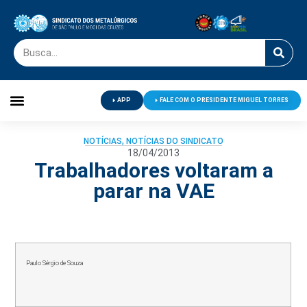
APP
FALE COM O PRESIDENTE MIGUEL TORRES
Palavra do Presidente
Jornal O Metalúrgico
Clube de Campo
Centro de Lazer
NOTÍCIAS
,
NOTÍCIAS DO SINDICATO
18/04/2013
Trabalhadores voltaram a
parar na VAE
Paulo Sérgio de Souza