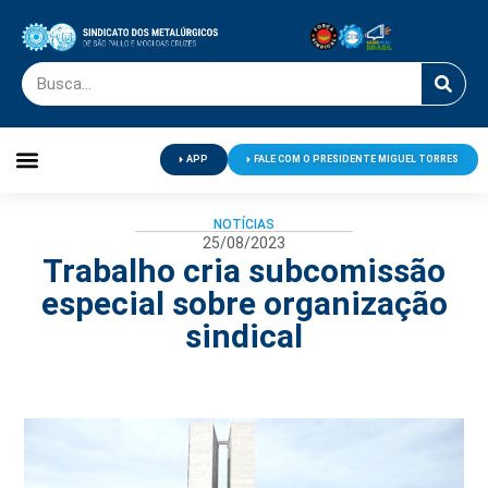
APP
FALE COM O PRESIDENTE MIGUEL TORRES
Palavra do Presidente
Jornal O Metalúrgico
Clube de Campo
Centro de Lazer
NOTÍCIAS
25/08/2023
Trabalho cria subcomissão
especial sobre organização
sindical