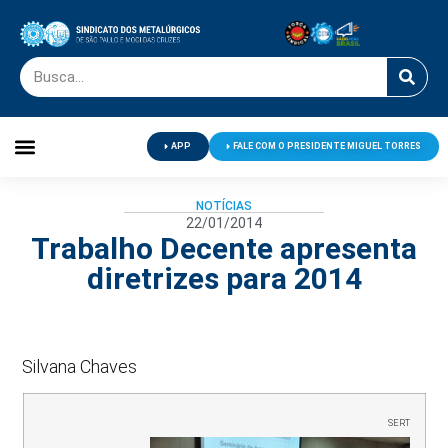
APP
FALE COM O PRESIDENTE MIGUEL TORRES
Palavra do Presidente
Jornal O Metalúrgico
Clube de Campo
Centro de Lazer
NOTÍCIAS
22/01/2014
Trabalho Decente apresenta
diretrizes para 2014
Silvana Chaves
SERT