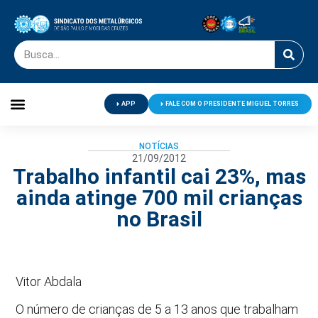
APP
FALE COM O PRESIDENTE MIGUEL TORRES
Palavra do Presidente
Jornal O Metalúrgico
Clube de Campo
Centro de Lazer
NOTÍCIAS
21/09/2012
Trabalho infantil cai 23%, mas
ainda atinge 700 mil crianças
no Brasil
Vitor Abdala
O número de crianças de 5 a 13 anos que trabalham