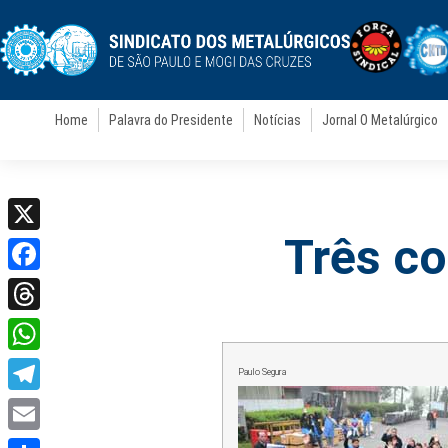
Home
Palavra do Presidente
Notícias
Jornal O Metalúrgico
Três co
X
Facebook
Threads
WhatsApp
Paulo Segura
Telegram
Email