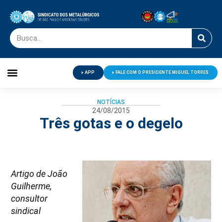
APP
FALE COM O PRESIDENTE MIGUEL TORRES
Palavra do Presidente
Jornal O Metalúrgico
Clube de Campo
Centro de Lazer
NOTÍCIAS
24/08/2015
Três gotas e o degelo
Artigo de João
Guilherme,
consultor
sindical