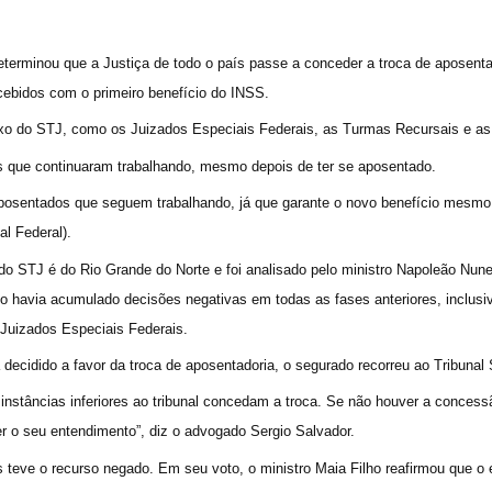
determinou que a Justiça de todo o país passe a conceder a troca de aposen
ecebidos com o primeiro benefício do INSS.
ixo do STJ, como os Juizados Especiais Federais, as Turmas Recursais e as 
s que continuaram trabalhando, mesmo depois de ter se aposentado.
aposentados que seguem trabalhando, já que garante o novo benefício mesmo
al Federal).
o STJ é do Rio Grande do Norte e foi analisado pelo ministro Napoleão Nune
o havia acumulado decisões negativas em todas as fases anteriores, inclus
 Juizados Especiais Federais.
decidido a favor da troca de aposentadoria, o segurado recorreu ao Tribunal S
instâncias inferiores ao tribunal concedam a troca. Se não houver a conces
er o seu entendimento”, diz o advogado Sergio Salvador.
 teve o recurso negado. Em seu voto, o ministro Maia Filho reafirmou que o 