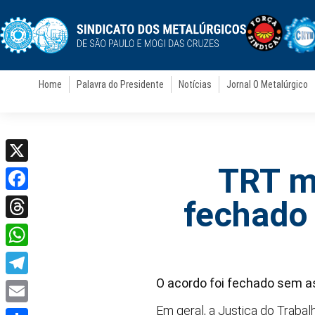
Home
Palavra do Presidente
Notícias
Jornal O Metalúrgico
TRT m
X
Facebook
fechado 
Threads
WhatsApp
O acordo foi fechado sem as
Telegram
Em geral, a Justiça do Traba
Email