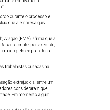
clamante efetivamente
.”
cordo durante o processo e
cluiu que a empresa quis
ch, Aragão (BMA), afirma que a
o. Recentemente, por exemplo,
l firmado pelo ex-presidente
as trabalhistas quitadas na
sação extrajudicial entre um
gadores consideraram que
vontade. Em momento algum