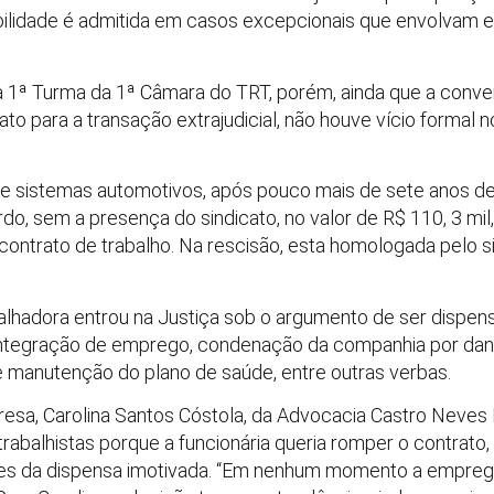
ibilidade é admitida em casos excepcionais que envolvam 
1ª Turma da 1ª Câmara do TRT, porém, ainda que a conven
ato para a transação extrajudicial, não houve vício formal n
de sistemas automotivos, após pouco mais de sete anos de t
, sem a presença do sindicato, no valor de R$ 110, 3 mil,
 contrato de trabalho. Na rescisão, esta homologada pelo si
alhadora entrou na Justiça sob o argumento de ser dispen
reintegração de emprego, condenação da companhia por dano
a e manutenção do plano de saúde, entre outras verbas.
sa, Carolina Santos Cóstola, da Advocacia Castro Neves 
trabalhistas porque a funcionária queria romper o contrato,
tes da dispensa imotivada. “Em nenhum momento a empreg