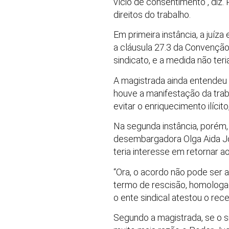
vício de consentimento”, diz. P
direitos do trabalho.
Em primeira instância, a juíz
a cláusula 27.3 da Convenção
sindicato, e a medida não ter
A magistrada ainda entendeu q
houve a manifestação da traba
evitar o enriquecimento ilíci
Na segunda instância, porém,
desembargadora Olga Aida Joa
teria interesse em retornar a
“Ora, o acordo não pode ser 
termo de rescisão, homologad
o ente sindical atestou o rece
Segundo a magistrada, se o si