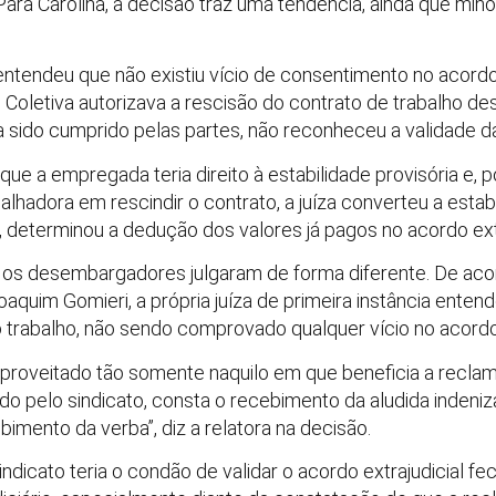
ara Carolina, a decisão traz uma tendência, ainda que minorit
a entendeu que não existiu vício de consentimento no acordo
 Coletiva autorizava a rescisão do contrato de trabalho d
ia sido cumprido pelas partes, não reconheceu a validade d
ue a empregada teria direito à estabilidade provisória e, p
lhadora em rescindir o contrato, a juíza converteu a estab
to, determinou a dedução dos valores já pagos no acordo extr
 os desembargadores julgaram de forma diferente. De acor
quim Gomieri, a própria juíza de primeira instância ente
o trabalho, não sendo comprovado qualquer vício no acordo 
aproveitado tão somente naquilo em que beneficia a recla
o pelo sindicato, consta o recebimento da aludida indeniz
bimento da verba”, diz a relatora na decisão.
ndicato teria o condão de validar o acordo extrajudicial fe