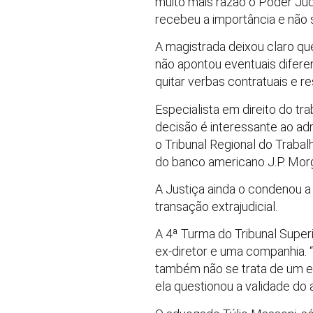
muito mais razão o Poder Jud
recebeu a importância e não 
A magistrada deixou claro qu
não apontou eventuais diferen
quitar verbas contratuais e re
Especialista em direito do tr
decisão é interessante ao ad
o Tribunal Regional do Trabal
do banco americano J.P. Morg
A Justiça ainda o condenou a 
transação extrajudicial.
A 4ª Turma do Tribunal Super
ex-diretor e uma companhia.
também não se trata de um e
ela questionou a validade do 