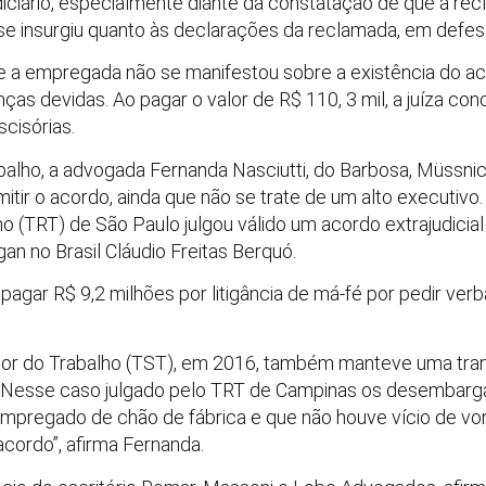
iciário, especialmente diante da constatação de que a re
se insurgiu quanto às declarações da reclamada, em defesa
e a empregada não se manifestou sobre a existência do a
ças devidas. Ao pagar o valor de R$ 110, 3 mil, a juíza con
scisórias.
abalho, a advogada Fernanda Nasciutti, do Barbosa, Müssni
mitir o acordo, ainda que não se trate de um alto executiv
ho (TRT) de São Paulo julgou válido um acordo extrajudicia
an no Brasil Cláudio Freitas Berquó.
pagar R$ 9,2 milhões por litigância de má-fé por pedir verb
ior do Trabalho (TST), em 2016, também manteve uma tran
 “Nesse caso julgado pelo TRT de Campinas os desembar
mpregado de chão de fábrica e que não houve vício de 
acordo”, afirma Fernanda.