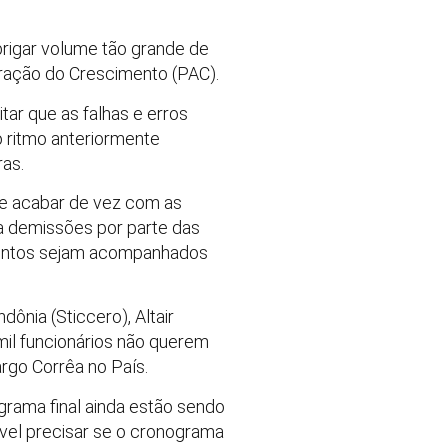
brigar volume tão grande de
ração do Crescimento (PAC).
itar que as falhas e erros
o ritmo anteriormente
ras.
 e acabar de vez com as
 a demissões por parte das
mentos sejam acompanhados
ônia (Sticcero), Altair
mil funcionários não querem
rgo Corrêa no País.
rama final ainda estão sendo
ível precisar se o cronograma