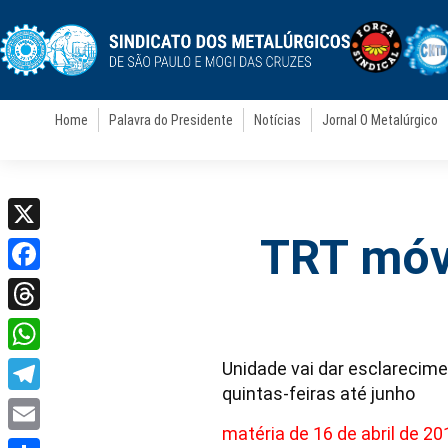
Home
Palavra do Presidente
Notícias
Jornal O Metalúrgico
TRT móve
X
Facebook
Threads
WhatsApp
Unidade vai dar esclarecime
quintas-feiras até junho
Telegram
matéria de 16 de abril de 20
Email