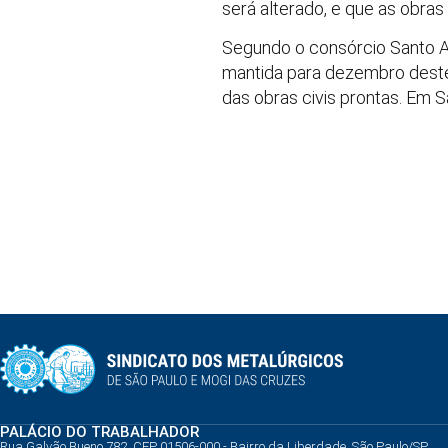
será alterado, e que as obra
Segundo o consórcio Santo An
mantida para dezembro deste
das obras civis prontas. Em 
PALÁCIO DO TRABALHADOR
Rua Galvão Bueno 782, CEP 01506-000 - Bairro da Liberdade, São Paulo/SP