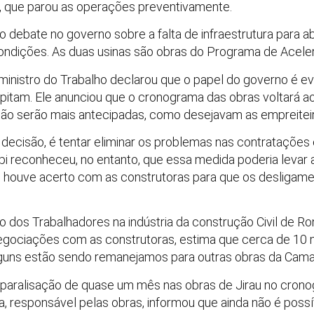
o, que parou as operações preventivamente.
o debate no governo sobre a falta de infraestrutura para a
ndições. As duas usinas são obras do Programa de Acele
o ministro do Trabalho declarou que o papel do governo é ev
epitam. Ele anunciou que o cronograma das obras voltará a
 não serão mais antecipadas, como desejavam as empreitei
 decisão, é tentar eliminar os problemas nas contratações
pi reconheceu, no entanto, que essa medida poderia levar
, houve acerto com as construtoras para que os desliga
o dos Trabalhadores na indústria da construção Civil de Rond
negociações com as construtoras, estima que cerca de 10 
alguns estão sendo remanejamos para outras obras da Cama
paralisação de quase um mês nas obras de Jirau no cronog
, responsável pelas obras, informou que ainda não é poss