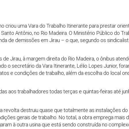
ho criou uma Vara do Trabalho Itinerante para prestar ori
 e Santo Antônio, no Rio Madeira. O Ministério Público do 
onda de demissões em Jirau – o que, segundo os sindicalis
s de Jirau, à margem direita do Rio Madeira, o ônibus atende
do o secretário da Vara Itinerante, Lélio Lopes Junior, fora
tos e condições de trabalho, além da escolha do local ond
as aos trabalhadores todas terças e quintas-feiras até ju
 revolta destruiu quase que totalmente as instalações do c
ições gerais de trabalho. No total, a obra emprega mais d
aram à outra usina que está sendo construída no complexo