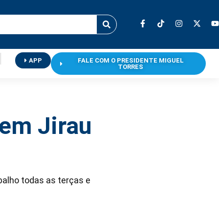
APP
FALE COM O PRESIDENTE MIGUEL
TORRES
 em Jirau
balho todas as terças e