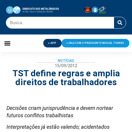
APP
FALE COM O PRESIDENTE MIGUEL TORRES
Palavra do Presidente
Jornal O Metalúrgico
Clube de Campo
Centro de Lazer
NOTÍCIAS
15/09/2012
TST define regras e amplia
direitos de trabalhadores
Decisões criam jurisprudência e devem nortear
futuros conflitos trabalhistas
Interpretações já estão valendo; acidentados