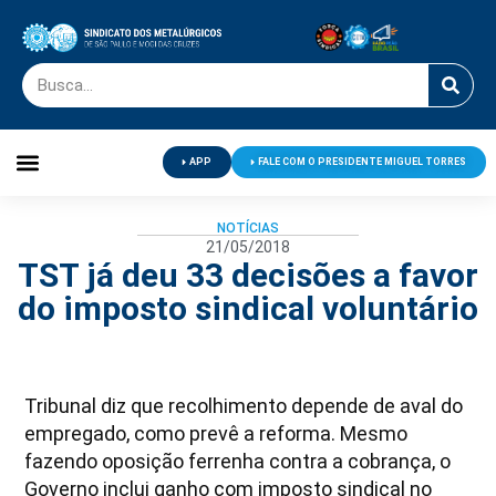
APP
FALE COM O PRESIDENTE MIGUEL TORRES
Palavra do Presidente
Jornal O Metalúrgico
Clube de Campo
Centro de Lazer
NOTÍCIAS
21/05/2018
TST já deu 33 decisões a favor
do imposto sindical voluntário
Tribunal diz que recolhimento depende de aval do
empregado, como prevê a reforma. Mesmo
fazendo oposição ferrenha contra a cobrança, o
Governo inclui ganho com imposto sindical no