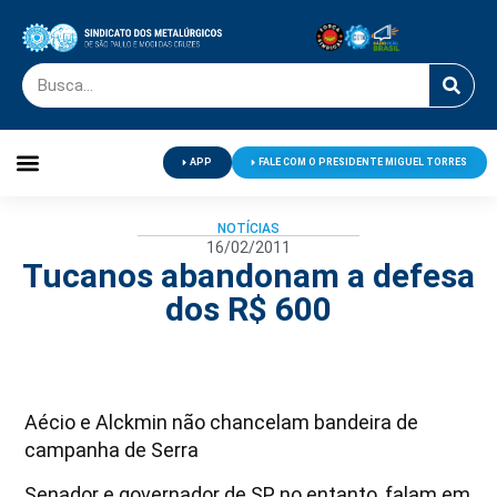
APP
FALE COM O PRESIDENTE MIGUEL TORRES
Palavra do Presidente
Jornal O Metalúrgico
Clube de Campo
Centro de Lazer
NOTÍCIAS
16/02/2011
Tucanos abandonam a defesa
dos R$ 600
Aécio e Alckmin não chancelam bandeira de
campanha de Serra
Senador e governador de SP, no entanto, falam em