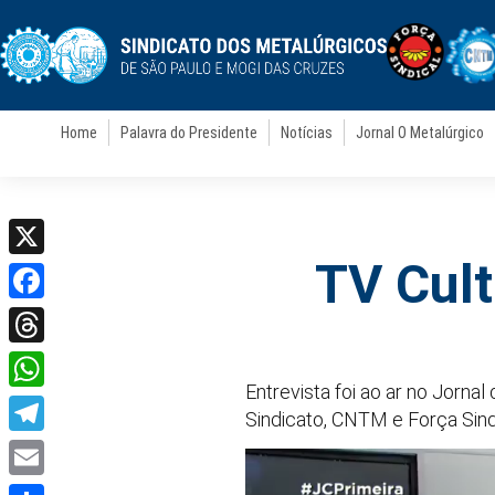
Home
Palavra do Presidente
Notícias
Jornal O Metalúrgico
TV Cult
X
Facebook
Threads
Entrevista foi ao ar no Jornal
WhatsApp
Sindicato, CNTM e Força Sindic
Telegram
Email