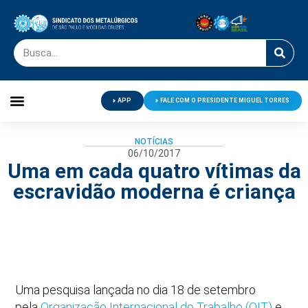
APP
FALE COM O PRESIDENTE MIGUEL TORRES
Palavra do Presidente
Jornal O Metalúrgico
Clube de Campo
Centro de Lazer
NOTÍCIAS
06/10/2017
Uma em cada quatro vítimas da
escravidão moderna é criança
Uma pesquisa lançada no dia 18 de setembro
pela
Organização Internacional do Trabalho (OIT)
e