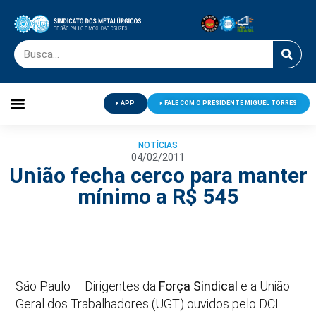
APP
FALE COM O PRESIDENTE MIGUEL TORRES
Palavra do Presidente
Jornal O Metalúrgico
Clube de Campo
Centro de Lazer
NOTÍCIAS
04/02/2011
União fecha cerco para manter
mínimo a R$ 545
São Paulo – Dirigentes da
Força Sindical
e a União
Geral dos Trabalhadores (UGT) ouvidos pelo DCI