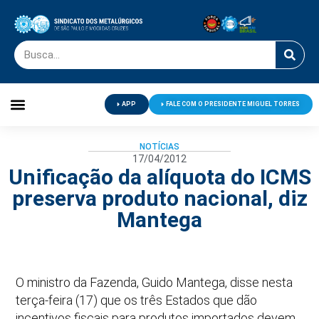
APP
FALE COM O PRESIDENTE MIGUEL TORRES
Palavra do Presidente
Jornal O Metalúrgico
Clube de Campo
Centro de Lazer
NOTÍCIAS
17/04/2012
Unificação da alíquota do ICMS
preserva produto nacional, diz
Mantega
O ministro da Fazenda, Guido Mantega, disse nesta
terça-feira (17) que os três Estados que dão
incentivos fiscais para produtos importados devem