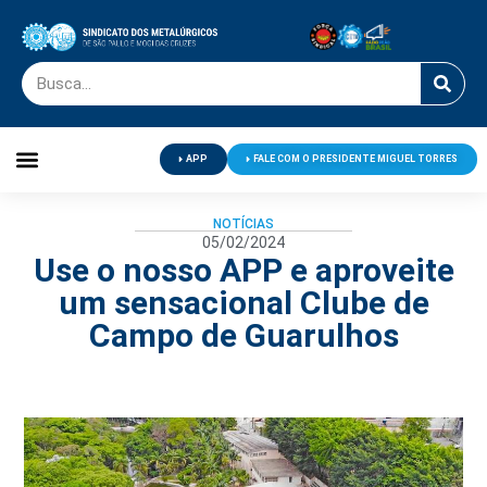
APP
FALE COM O PRESIDENTE MIGUEL TORRES
Palavra do Presidente
Jornal O Metalúrgico
Clube de Campo
Centro de Lazer
NOTÍCIAS
05/02/2024
Use o nosso APP e aproveite
um sensacional Clube de
Campo de Guarulhos