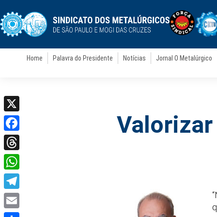
Home
Palavra do Presidente
Notícias
Jornal O Metalúrgico
Valorizar
X
Facebook
Threads
WhatsApp
“
Telegram
q
Email