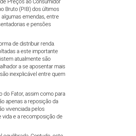
al de Preços ao Consumidor
no Bruto (PIB) dos últimos
e algumas emendas, entre
sentadorias e pensões
rma de distribuir renda.
oltadas a este importante
existem atualmente são
alhador a se aposentar mais
são inexplicável entre quem
ão do Fator, assim como para
não apenas a reposição da
ão vivenciada pelos
de vida e a recomposição de
 equilibrada. Contudo, este