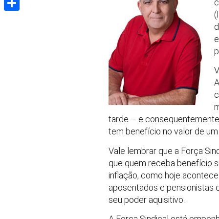
c
(
Share
d
e
p
V
A
c
m
tarde – e consequentemente c
tem benefício no valor de um
Vale lembrar que a Força Sin
que quem receba benefício su
inflação, como hoje acontece
aposentados e pensionistas co
seu poder aquisitivo.
A Força Sindical está empenh