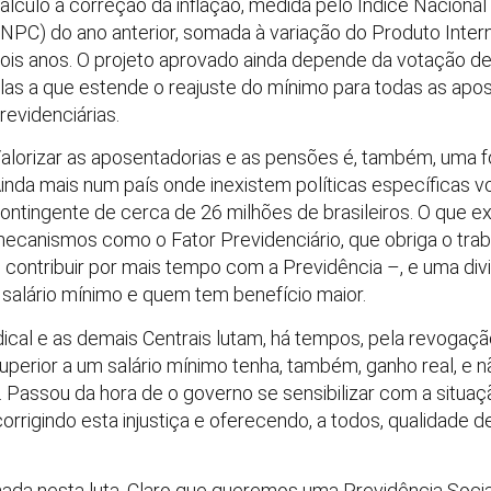
álculo a correção da inflação, medida pelo Índice Nacion
INPC) do ano anterior, somada à variação do Produto Inter
ois anos. O projeto aprovado ainda depende da votação d
las a que estende o reajuste do mínimo para todas as apo
revidenciárias.
alorizar as aposentadorias e as pensões é, também, uma fo
inda mais num país onde inexistem políticas específicas v
ontingente de cerca de 26 milhões de brasileiros. O que 
ecanismos como o Fator Previdenciário, que obriga o trab
ontribuir por mais tempo com a Previdência –, e uma divi
 salário mínimo e quem tem benefício maior.
dical e as demais Centrais lutam, há tempos, pela revogaç
perior a um salário mínimo tenha, também, ganho real, e 
. Passou da hora de o governo se sensibilizar com a situaç
rrigindo esta injustiça e oferecendo, a todos, qualidade 
ada nesta luta. Claro que queremos uma Previdência Social