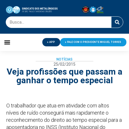
APP
FALE COM O PRESIDENTE MIGUEL TORRES
Palavra do Presidente
Jornal O Metalúrgico
Clube de Campo
Centro de Lazer
NOTÍCIAS
25/02/2015
Veja profissões que passam a
ganhar o tempo especial
O trabalhador que atua em atividade com altos
níveis de ruído conseguirá mais rapidamente o
reconhecimento do direito ao tempo especial para a
aposentadoria no INSS (Instituto Nacional do