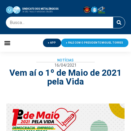
APP
FALE COM O PRESIDENTE MIGUEL TORRES
Palavra do Presidente
Jornal O Metalúrgico
Clube de Campo
Centro de Lazer
NOTÍCIAS
16/04/2021
Vem aí o 1º de Maio de 2021
pela Vida